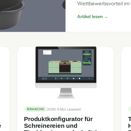
Wettbewerbsvorteil i
Artikel lesen →
2026 · 5 Min. Lesezeit
BRANCHE
Produktkonfigurator für
T
e
Schreinereien und
H