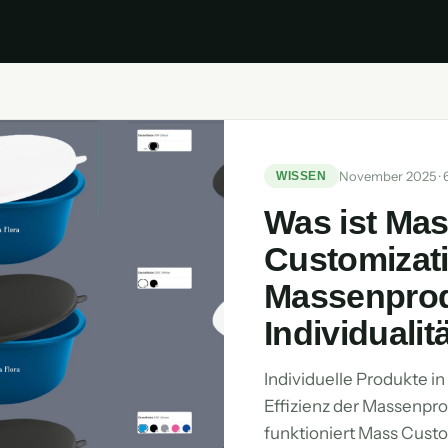
November 2025 · 6
WISSEN
Was ist Ma
Customizat
Massenprod
Individualität
Individuelle Produkte i
Effizienz der Massenpro
funktioniert Mass Custo