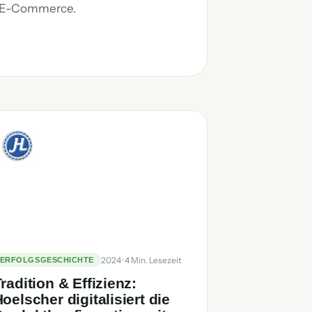
m E-Commerce.
2024 · 4 Min. Lesezeit
ERFOLGSGESCHICHTE
radition & Effizienz:
oelscher digitalisiert die