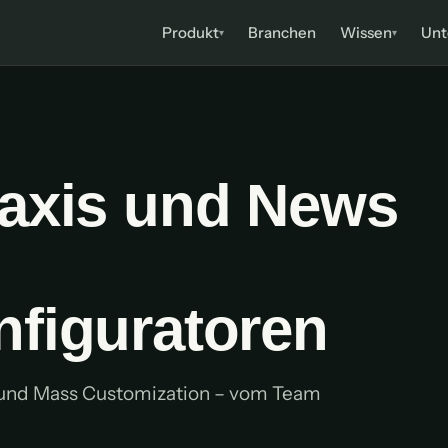
Produkt
Branchen
Wissen
Un
▾
▾
raxis und News
nfiguratoren
Q und Mass Customization – vom Team