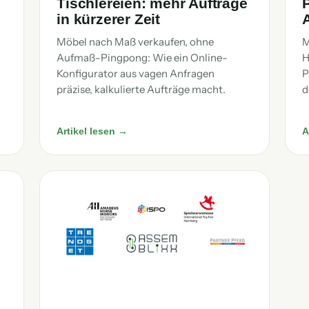
Tischlereien: mehr Aufträge
in kürzerer Zeit
Möbel nach Maß verkaufen, ohne
M
Aufmaß-Pingpong: Wie ein Online-
H
Konfigurator aus vagen Anfragen
P
präzise, kalkulierte Aufträge macht.
d
Artikel lesen →
A