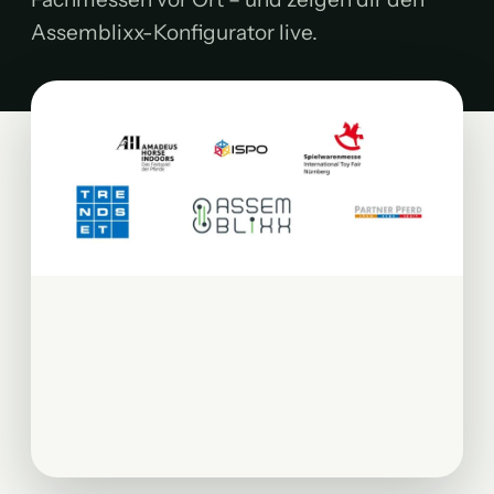
Assemblixx-Konfigurator live.